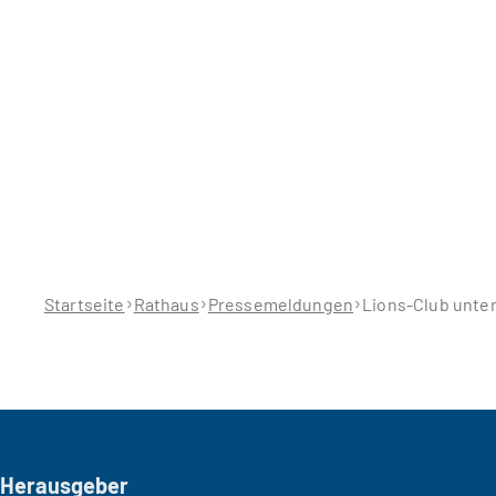
Sie
befinden
sich
hier:
Startseite
Rathaus
Pressemeldungen
Lions-Club unter
Seitenfuß
Herausgeber