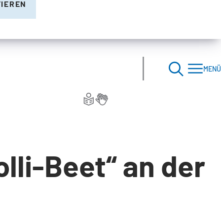
TIEREN
MENÜ
lli-Beet“ an der