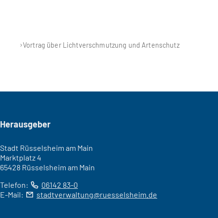
Vortrag über Lichtverschmutzung und Artenschutz
Seitenfuß
Herausgeber
Stadt Rüsselsheim am Main
Marktplatz 4
65428 Rüsselsheim am Main
Telefon:
06142 83-0
E-Mail:
stadtverwaltung
ruesselsheim
de