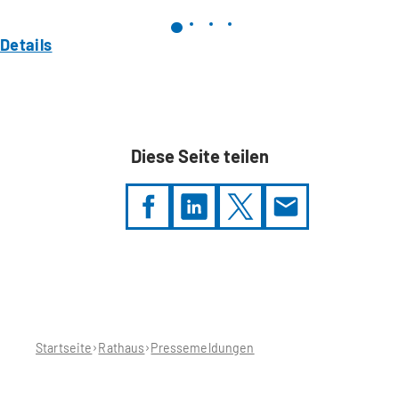
Details
Diese Seite teilen
Sie
befinden
sich
hier:
Startseite
Rathaus
Pressemeldungen