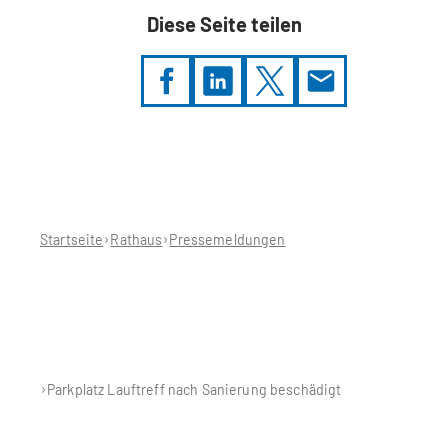
Diese Seite teilen
Sie
befinden
sich
hier:
Startseite
Rathaus
Pressemeldungen
Parkplatz Lauftreff nach Sanierung beschädigt