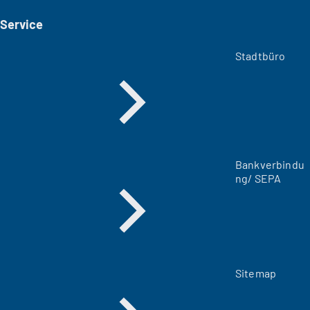
i
Service
n
e
m
Stadtbüro
n
e
u
e
n
T
a
Bankverbindu
b
ng/ SEPA
)
Sitemap