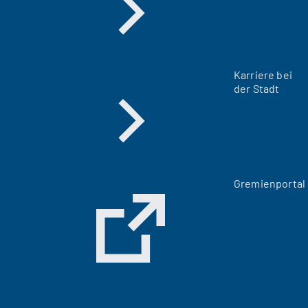
Karriere bei
der Stadt
(
Gremienportal
Ö
f
f
n
e
t
i
n
e