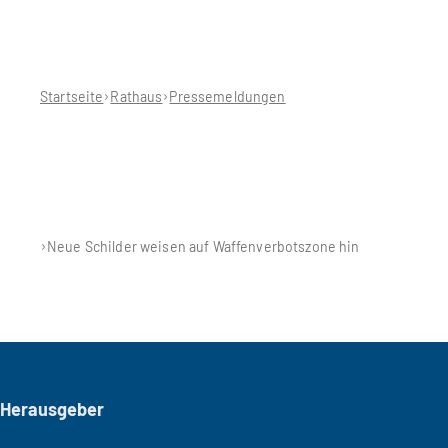
Sie
befinden
sich
hier:
Startseite
Rathaus
Pressemeldungen
Neue Schilder weisen auf Waffenverbotszone hin
Seitenfuß
Herausgeber