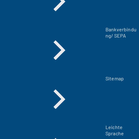
e
n
T
a
Bankverbindu
b
ng/ SEPA
)
Sitemap
Leichte
Sprache