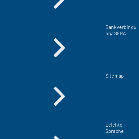
e
n
T
a
Bankverbindu
b
ng/ SEPA
)
Sitemap
Leichte
Sprache