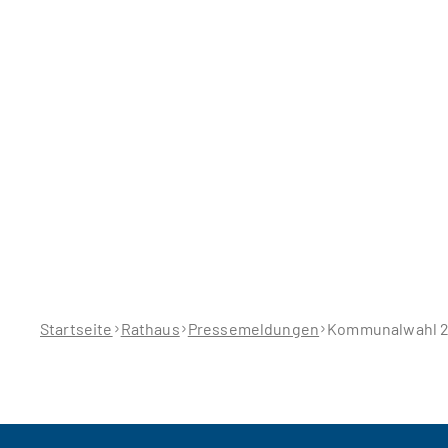
Sie
befinden
sich
hier:
Startseite
Rathaus
Pressemeldungen
Kommunalwahl 202