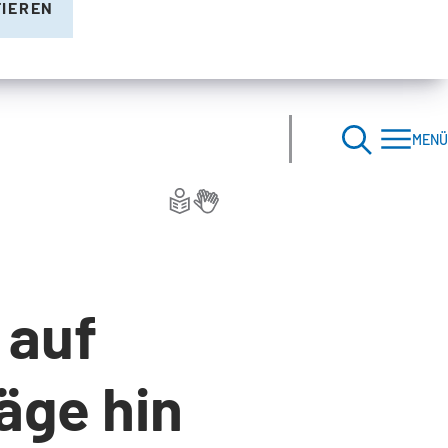
TIEREN
MENÜ
 auf
äge hin