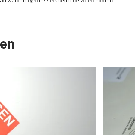
an
wahlamt
ruesselsheim
de
zu erreichen.
en