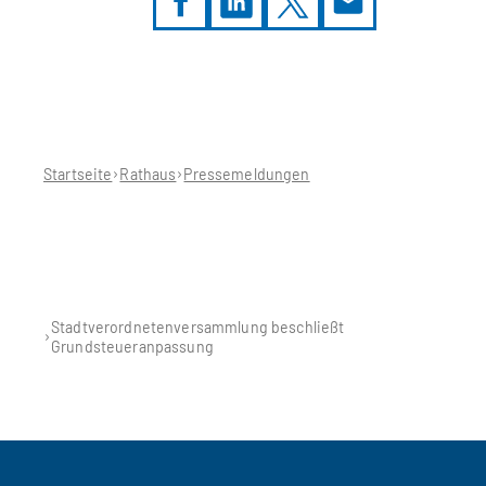
Sie
befinden
sich
hier:
Startseite
Rathaus
Pressemeldungen
Stadtverordnetenversammlung beschließt
Grundsteueranpassung