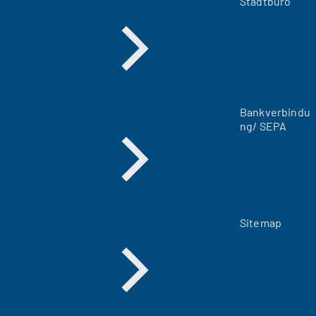
Stadtbüro
n
e
u
e
n
T
a
Bankverbindu
b
ng/ SEPA
)
Sitemap