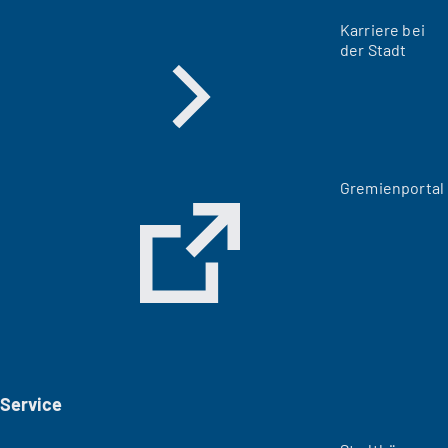
Karriere bei
der Stadt
(
Gremienportal
Ö
f
f
n
e
t
i
n
e
i
Service
n
e
m