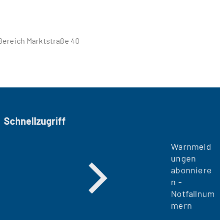
Bereich Marktstraße 40
Schnellzugriff
Warnmeld
ungen
abonniere
n -
Notfallnum
mern