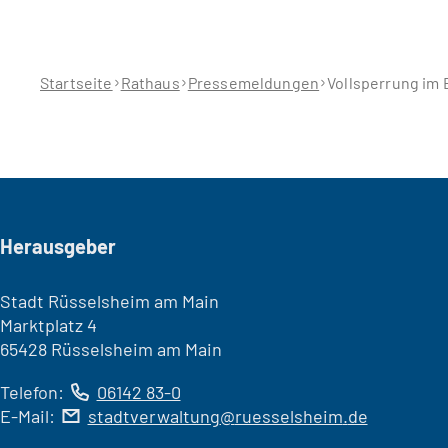
Sie
befinden
sich
hier:
Startseite
Rathaus
Pressemeldungen
Vollsperrung im 
Seitenfuß
Herausgeber
Stadt Rüsselsheim am Main
Marktplatz 4
65428 Rüsselsheim am Main
Telefon:
06142 83-0
E-Mail:
stadtverwaltung
ruesselsheim
de