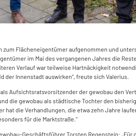
en zum Flächeneigentümer aufgenommen und unters
 Eigentümer im Mai des vergangenen Jahres die Rest
teren Verlauf war teilweise Hartnäckigkeit notwendig
der Innenstadt auswirken“, freute sich Valerius.
ls Aufsichtsratsvorsitzender der gewobau den Vertr
nd die gewobau als städtische Tochter den bisheri
 er hat die Verhandlungen, die etwa zehn Jahre lauf
besonders für die Marktstraße.“
ewobau-Geschäftsführer Torsten Regenstein: „Für da