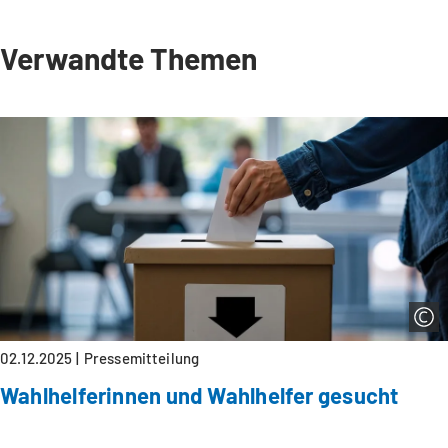
einem
neuen
Verwandte Themen
Tab)
02.12.2025
Pressemitteilung
Wahlhelferinnen und Wahlhelfer gesucht