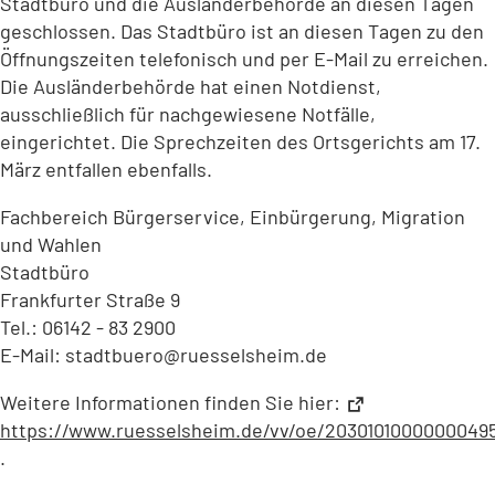
Stadtbüro und die Ausländerbehörde an diesen Tagen
geschlossen. Das Stadtbüro ist an diesen Tagen zu den
Öffnungszeiten telefonisch und per E-Mail zu erreichen.
Die Ausländerbehörde hat einen Notdienst,
ausschließlich für nachgewiesene Notfälle,
eingerichtet. Die Sprechzeiten des Ortsgerichts am 17.
März entfallen ebenfalls.
Fachbereich Bürgerservice, Einbürgerung, Migration
und Wahlen
Stadtbüro
Frankfurter Straße 9
Tel.: 06142 - 83 2900
E-Mail:
stadtbuero
ruesselsheim
de
Weitere Informationen finden Sie hier:
https://www.ruesselsheim.de/vv/oe/2030101000000049
(Öffnet
.
in