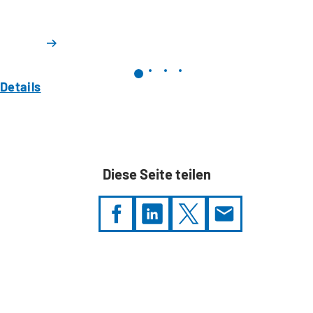
Details
Diese Seite teilen
Sie
befinden
sich