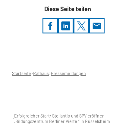
Diese Seite teilen
Sie
befinden
sich
hier:
Startseite
Rathaus
Pressemeldungen
Erfolgreicher Start: Stellantis und SPV eröffnen
„Bildungszentrum Berliner Viertel“ in Rüsselsheim