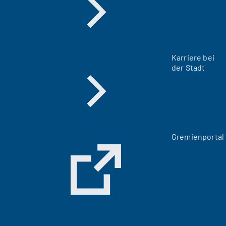
Karriere bei
der Stadt
(
Gremienportal
Ö
f
f
n
e
t
i
n