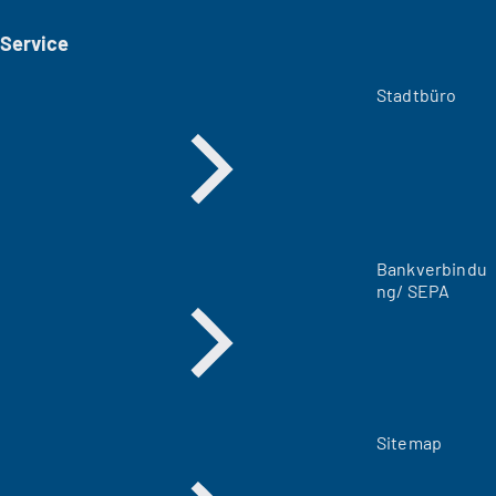
e
i
Service
n
e
m
Stadtbüro
n
e
u
e
n
T
a
Bankverbindu
b
ng/ SEPA
)
Sitemap