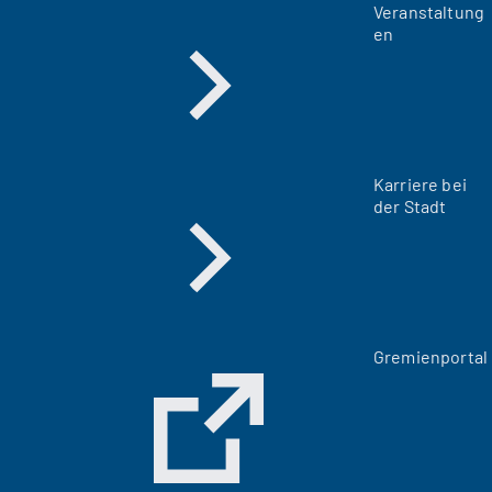
Veranstaltung
en
Karriere bei
der Stadt
(
Gremienportal
Ö
f
f
n
e
t