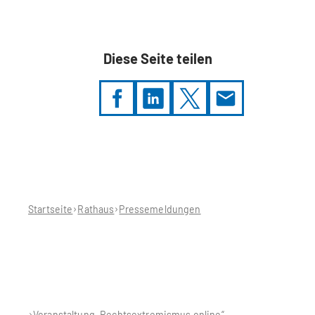
Diese Seite teilen
Sie
befinden
sich
hier:
Startseite
Rathaus
Pressemeldungen
Veranstaltung „Rechtsextremismus online“