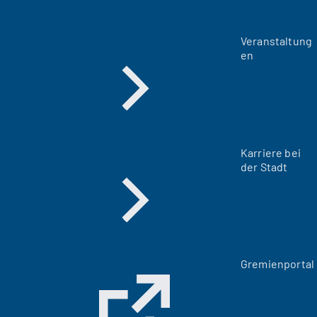
Veranstaltung
en
Karriere bei
der Stadt
(
Gremienportal
Ö
f
f