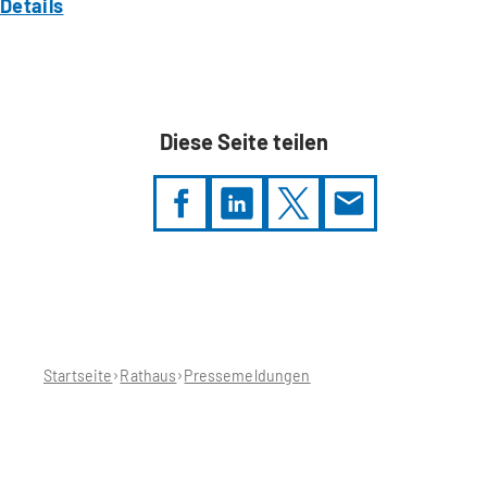
Details
Diese Seite teilen
Sie
befinden
sich
hier:
Startseite
Rathaus
Pressemeldungen