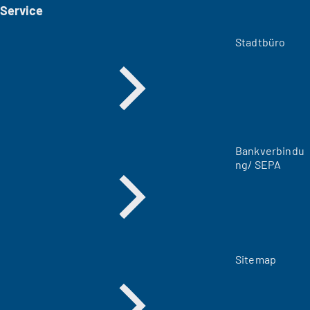
Service
n
e
m
Stadtbüro
n
e
u
e
n
T
a
Bankverbindu
b
ng/ SEPA
)
Sitemap