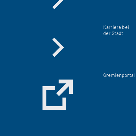
Karriere bei
der Stadt
(
Gremienportal
Ö
f
f
n
e
t
i
n
e
i