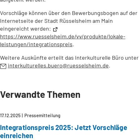
Vorschläge können über den Bewerbungsbogen auf der
Internetseite der Stadt Rüsselsheim am Main
eingereicht werden:
https://www.ruesselsheim.de/vv/produkte/lokale-
leistungen/integrationspreis
(Öffnet
.
in
Weitere Auskünfte erteilt das Interkulturelle Büro unter
einem
interkulturelles.buero
ruesselsheim
de
.
neuen
Tab)
Verwandte Themen
17.12.2025
Pressemitteilung
Integrationspreis 2025: Jetzt Vorschläge
einreichen