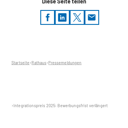
Diese Seite teilen
Sie
befinden
sich
hier:
Startseite
Rathaus
Pressemeldungen
Integrationspreis 2025: Bewerbungsfrist verlängert