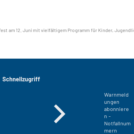
fest am 12. Juni mit vielfältigem Programm für Kinder, Jugendl
Schnellzugriff
Warnmeld
ungen
abonniere
n -
Notfallnum
mern