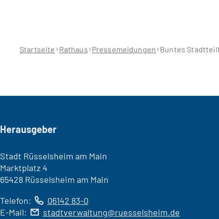
Sie
befinden
sich
hier:
Startseite
Rathaus
Pressemeldungen
Buntes Stadtteil
Seitenfuß
Herausgeber
Stadt Rüsselsheim am Main
Marktplatz 4
65428 Rüsselsheim am Main
Telefon:
06142 83-0
E-Mail:
stadtverwaltung
ruesselsheim
de