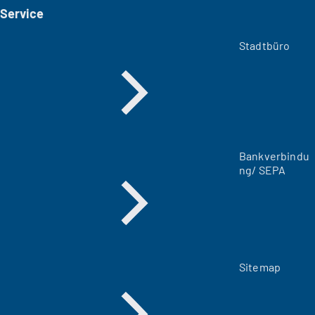
i
Service
n
e
m
Stadtbüro
n
e
u
e
n
T
a
Bankverbindu
b
ng/ SEPA
)
Sitemap