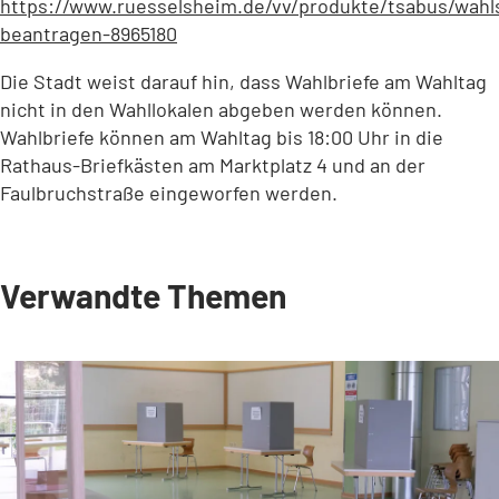
https://www.ruesselsheim.de/vv/produkte/tsabus/wahl
beantragen-8965180
(Öffnet
in
Die Stadt weist darauf hin, dass Wahlbriefe am Wahltag
einem
nicht in den Wahllokalen abgeben werden können.
neuen
Wahlbriefe können am Wahltag bis 18:00 Uhr in die
Tab)
Rathaus-Briefkästen am Marktplatz 4 und an der
Faulbruchstraße eingeworfen werden.
Verwandte Themen