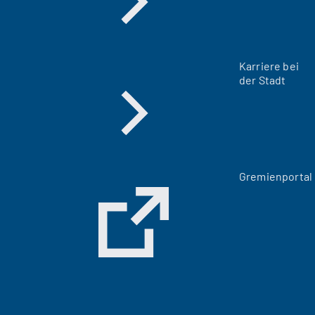
Karriere bei
der Stadt
(
Gremienportal
Ö
f
f
n
e
t
i
n
e