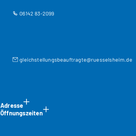
n
T
06142 83-2099
a
b
)
gleichstellungsbeauftragte
ruesselsheim
de
Adresse
Öffnungszeiten