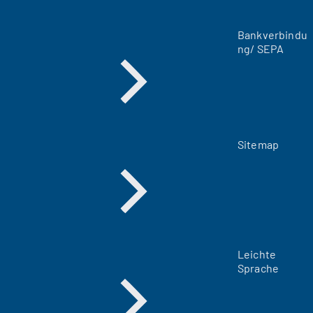
T
a
Bankverbindu
b
ng/ SEPA
)
Sitemap
Leichte
Sprache