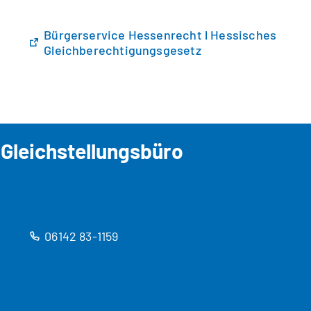
Bürgerservice Hessenrecht l Hessisches
(
Gleichberechtigungsgesetz
Ö
f
f
n
e
t
Gleichstellungsbüro
i
n
e
i
n
e
06142 83-1159
m
n
e
u
e