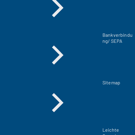
u
e
n
T
a
Bankverbindu
b
ng/ SEPA
)
Sitemap
Leichte