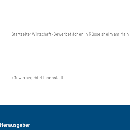
Sie
befinden
sich
hier:
Startseite
Wirtschaft
Gewerbeflächen in Rüsselsheim am Main
Gewerbegebiet Innenstadt
Seitenfuß
Herausgeber