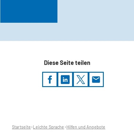
Diese Seite teilen
Sie
befinden
sich
hier:
Startseite
Leichte Sprache
Hilfen und Angebote