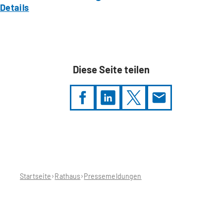
Details
Diese Seite teilen
Sie
befinden
sich
hier:
Startseite
Rathaus
Pressemeldungen