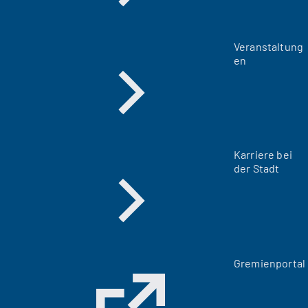
Veranstaltung
en
Karriere bei
der Stadt
(
Gremienportal
Ö
f
f