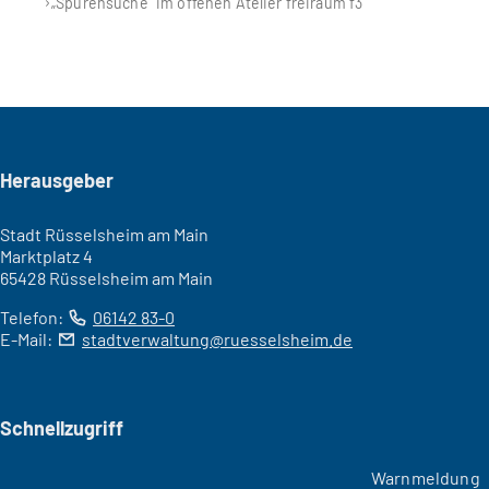
„Spurensuche“ im offenen Atelier freiraum f3
Seitenfuß
Herausgeber
Stadt Rüsselsheim am Main
Marktplatz 4
65428 Rüsselsheim am Main
Telefon:
06142 83-0
E-Mail:
stadtverwaltung
ruesselsheim
de
Schnellzugriff
Warnmeldung