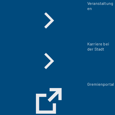
Veranstaltung
en
Karriere bei
der Stadt
(
Gremienportal
Ö
f
f
n
e
t