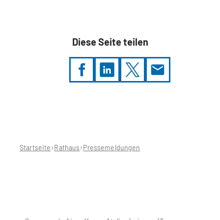
Diese Seite teilen
Sie
befinden
sich
hier:
Startseite
Rathaus
Pressemeldungen