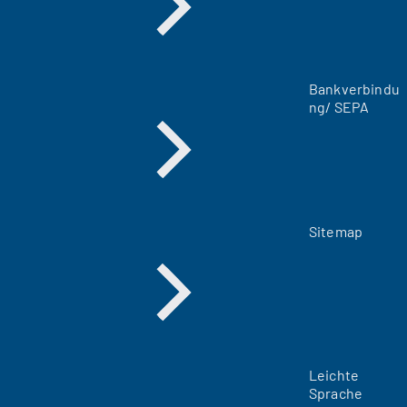
e
n
T
a
Bankverbindu
b
ng/ SEPA
)
Sitemap
Leichte
Sprache