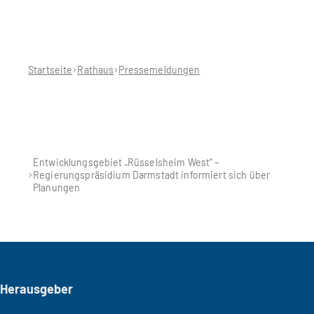
Sie
befinden
sich
hier:
Startseite
Rathaus
Pressemeldungen
Entwicklungsgebiet „Rüsselsheim West“ –
Regierungspräsidium Darmstadt informiert sich über
Planungen
Seitenfuß
Herausgeber