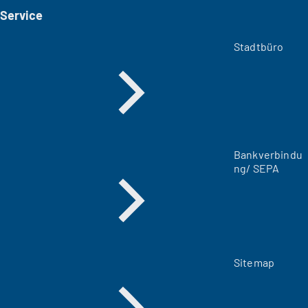
i
Service
n
e
m
Stadtbüro
n
e
u
e
n
T
a
Bankverbindu
b
ng/ SEPA
)
Sitemap