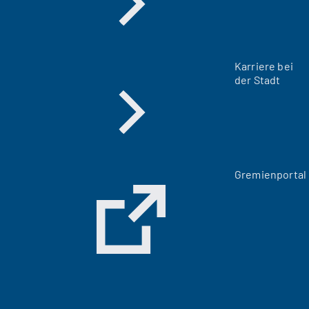
Karriere bei
der Stadt
(
Gremienportal
Ö
f
f
n
e
t
i
n
e