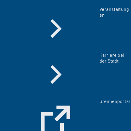
Veranstaltung
en
Karriere bei
der Stadt
(
Gremienportal
Ö
f
f
n
e