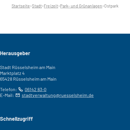
hier:
Startseite
Stadt
Freizeit
Park- und Grünanlagen
Ostpark
Seitenfuß
Herausgeber
Stadt Rüsselsheim am Main
Marktplatz 4
65428 Rüsselsheim am Main
Telefon:
06142 83-0
E-Mail:
stadtverwaltung
ruesselsheim
de
Schnellzugriff