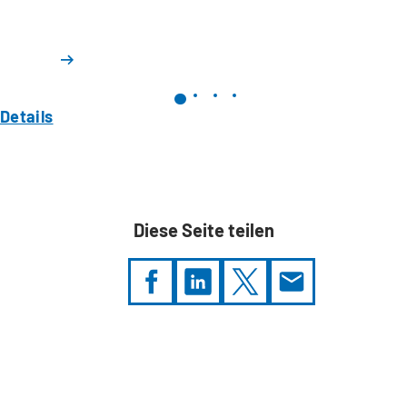
Details
Diese Seite teilen
Sie
befinden
sich