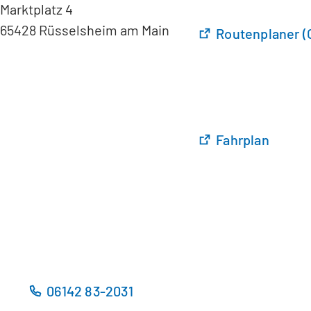
Marktplatz 4
65428 Rüsselsheim am Main
(
Routenplaner (
Ö
f
f
n
e
t
(
Fahrplan
i
Ö
n
f
e
f
i
n
n
e
e
t
m
i
n
n
06142 83-2031
e
e
u