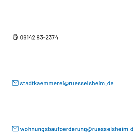
i
e
n
n
e
T
m
a
n
06142 83-2374
b
e
)
u
e
n
T
a
stadtkaemmerei
ruesselsheim
de
b
)
wohnungsbaufoerderung
ruesselsheim
d