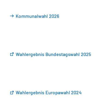
Kommunalwahl 2026
(
Wahlergebnis Bundestagswahl 2025
Ö
f
f
n
e
t
(
Wahlergebnis Europawahl 2024
i
Ö
n
f